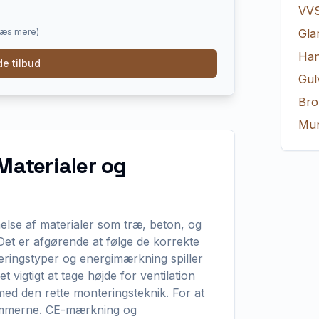
VV
læs mere)
Gla
Ha
e tilbud
Gul
Bro
Mur
Materialer og
else af materialer som træ, beton, og
. Det er afgørende at følge de korrekte
leringstyper og energimærkning spiller
det vigtigt at tage højde for ventilation
d den rette monteringsteknik. For at
srammerne. CE-mærkning og