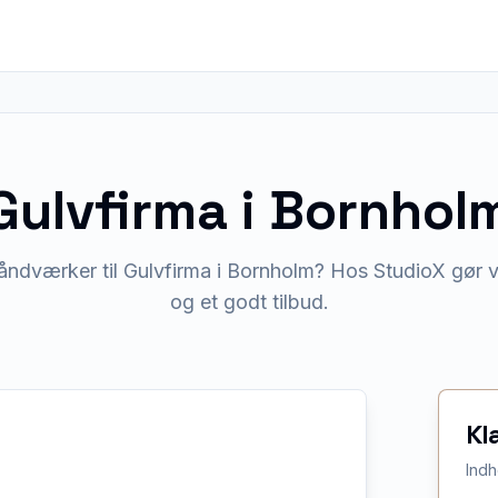
Gulvfirma
i
Bornhol
åndværker til Gulvfirma i Bornholm? Hos StudioX gør vi
og et godt tilbud.
Kl
Indh