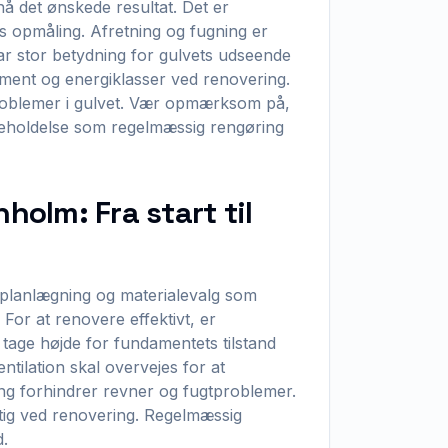
å det ønskede resultat. Det er
is opmåling. Afretning og fugning er
har stor betydning for gulvets udseende
ment og energiklasser ved renovering.
tproblemer i gulvet. Vær opmærksom på,
geholdelse som regelmæssig rengøring
holm: Fra start til
planlægning og materialevalg som
For at renovere effektivt, er
 tage højde for fundamentets tilstand
tilation skal overvejes for at
ring forhindrer revner og fugtproblemer.
tig ved renovering. Regelmæssig
d.