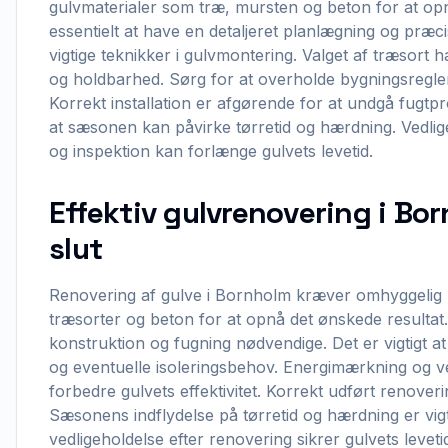
gulvmaterialer som træ, mursten og beton for at opn
essentielt at have en detaljeret planlægning og præc
vigtige teknikker i gulvmontering. Valget af træsort 
og holdbarhed. Sørg for at overholde bygningsregle
Korrekt installation er afgørende for at undgå fug
at sæsonen kan påvirke tørretid og hærdning. Vedli
og inspektion kan forlænge gulvets levetid.
Effektiv gulvrenovering i Born
slut
Renovering af gulve i Bornholm kræver omhyggelig 
træsorter og beton for at opnå det ønskede resultat. 
konstruktion og fugning nødvendige. Det er vigtigt at
og eventuelle isoleringsbehov. Energimærkning og ven
forbedre gulvets effektivitet. Korrekt udført renove
Sæsonens indflydelse på tørretid og hærdning er vig
vedligeholdelse efter renovering sikrer gulvets leveti