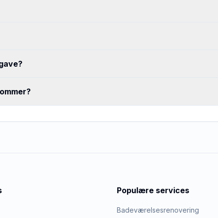
pgave?
 kommer?
s
Populære services
Badeværelsesrenovering