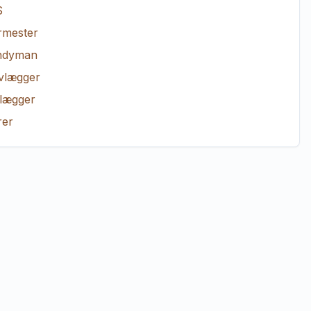
S
rmester
ndyman
vlægger
lægger
er