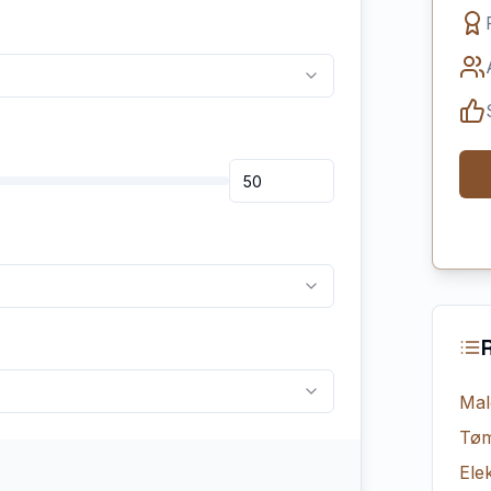
Mal
Tøm
Elek