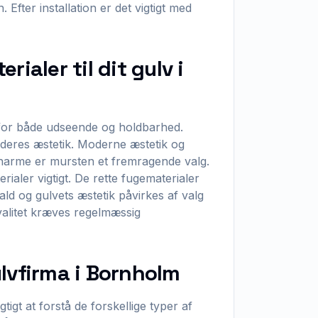
 Efter installation er det vigtigt med
ialer til dit gulv i
e for både udseende og holdbarhed.
deres æstetik. Moderne æstetik og
 charme er mursten et fremragende valg.
erialer vigtigt. De rette fugematerialer
ald og gulvets æstetik påvirkes af valg
kvalitet kræves regelmæssig
lvfirma i Bornholm
igt at forstå de forskellige typer af