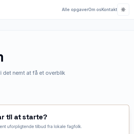
Alle opgaver
Om os
Kontakt
Togg
m
 det nemt at få et overblik
ar til at starte?
ent uforpligtende tilbud fra lokale fagfolk.