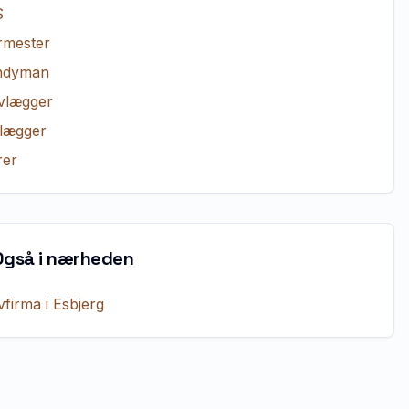
S
rmester
ndyman
vlægger
lægger
er
Også i nærheden
vfirma
i
Esbjerg