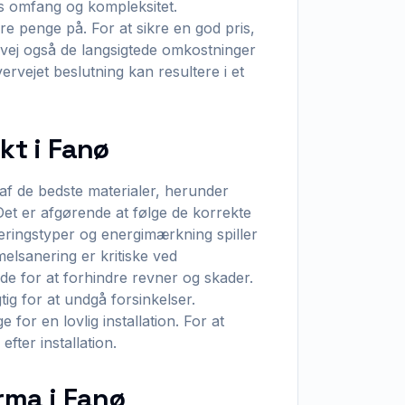
ts omfang og kompleksitet.
 penge på. For at sikre en god pris,
ervej også de langsigtede omkostninger
ervejet beslutning kan resultere i et
kt i Fanø
 af de bedste materialer, herunder
 Det er afgørende at følge de korrekte
leringstyper og energimærkning spiller
mmelsanering er kritiske ved
nde for at forhindre revner og skader.
tig for at undgå forsinkelser.
or en lovlig installation. For at
fter installation.
irma i Fanø