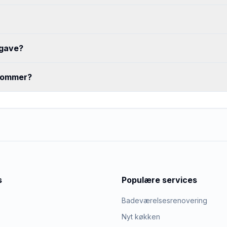
pgave?
 kommer?
s
Populære services
Badeværelsesrenovering
Nyt køkken