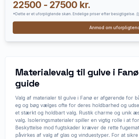
22500 - 27500 kr.
*Dette er et uforpligtende skøn. Endelige priser efter besigtigelse.
(
Anmod om uforpligtend
Materialevalg til gulve i Fan
guide
Valg af materialer til gulve i Fanø er afgørende for 
eg og bøg vælges ofte for deres holdbarhed og uds
et stærkt og holdbart valg. Rustik charme og unik æste
valg. Isoleringsmaterialer spiller en vigtig rolle i at f
Beskyttelse mod fugtskader kræver de rette fugemater
påvirkes af valg af glas og vinduestyper. For at sikr