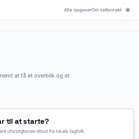
Alle opgaver
Om os
Kontakt
Togg
nemt at få et overblik og et
ar til at starte?
ent uforpligtende tilbud fra lokale fagfolk.