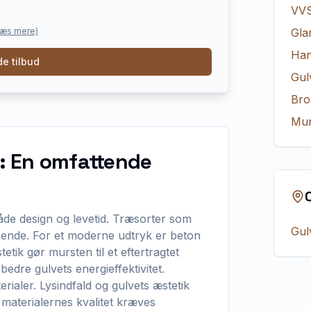
VV
læs mere)
Gla
Ha
e tilbud
Gul
Bro
Mur
ø: En omfattende
både design og levetid. Træsorter som
Gul
eende. For et moderne udtryk er beton
tik gør mursten til et eftertragtet
orbedre gulvets energieffektivitet.
ialer. Lysindfald og gulvets æstetik
e materialernes kvalitet kræves