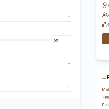
Mal
Tøm
Elek