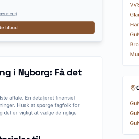
VV
læs mere)
Gla
Ha
e tilbud
Gul
Bro
Mur
ing i Nyborg: Få det
e aftale. En detaljeret finansiel
Gul
tninger. Husk at spørge fagfolk for
 det er vigtigt at vælge de rigtige
Gul
Gul