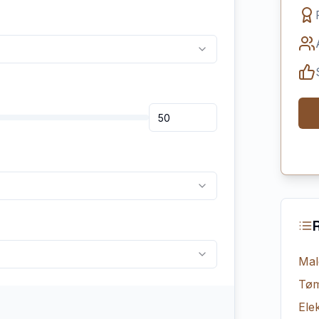
Mal
Tøm
Elek