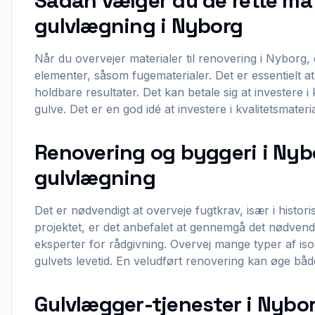
Sådan vælger du de rette mate
gulvlægning i Nyborg
Når du overvejer materialer til renovering i Nyborg, e
elementer, såsom fugematerialer. Det er essentielt a
holdbare resultater. Det kan betale sig at investere i 
gulve. Det er en god idé at investere i kvalitetsmater
Renovering og byggeri i Nybo
gulvlægning
Det er nødvendigt at overveje fugtkrav, især i histor
projektet, er det anbefalet at gennemgå det nødvend
eksperter for rådgivning. Overvej mange typer af isol
gulvets levetid. En veludført renovering kan øge både
Gulvlægger-tjenester i Nyborg