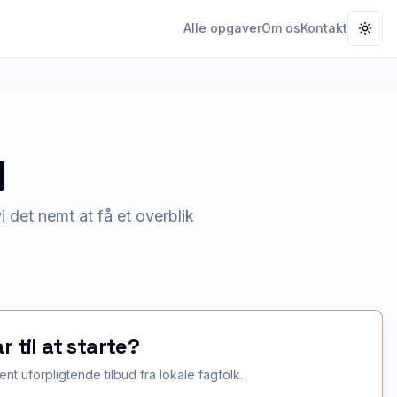
Alle opgaver
Om os
Kontakt
Togg
g
 det nemt at få et overblik
ar til at starte?
ent uforpligtende tilbud fra lokale fagfolk.