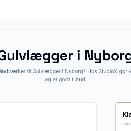
Gulvlægger
i
Nybor
åndværker til Gulvlægger i Nyborg? Hos StudioX gør vi
og et godt tilbud.
Kl
Indh