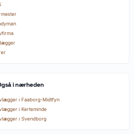
S
rmester
ndyman
vfirma
lægger
er
Også i nærheden
vlægger
i
Faaborg-Midtfyn
vlægger
i
Kerteminde
vlægger
i
Svendborg