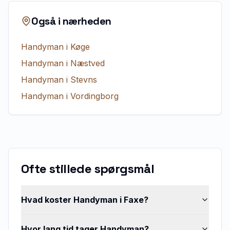
Også i nærheden
Handyman
i
Køge
Handyman
i
Næstved
Handyman
i
Stevns
Handyman
i
Vordingborg
Ofte stillede spørgsmål
Hvad koster Handyman i Faxe?
Hvor lang tid tager Handyman?