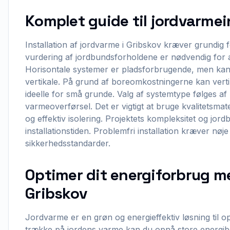
Komplet guide til jordvarmein
Installation af jordvarme i Gribskov kræver grundig
vurdering af jordbundsforholdene er nødvendig for
Horisontale systemer er pladsforbrugende, men ka
vertikale. På grund af boreomkostningerne kan vert
ideelle for små grunde. Valg af systemtype følges af 
varmeoverførsel. Det er vigtigt at bruge kvalitetsma
og effektiv isolering. Projektets kompleksitet og jo
installationstiden. Problemfri installation kræver nø
sikkerhedsstandarder.
Optimer dit energiforbrug m
Gribskov
Jordvarme er en grøn og energieffektiv løsning til o
trække på jordens varme kan du opnå store energib