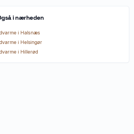
Også i nærheden
dvarme
i
Halsnæs
dvarme
i
Helsingør
dvarme
i
Hillerød