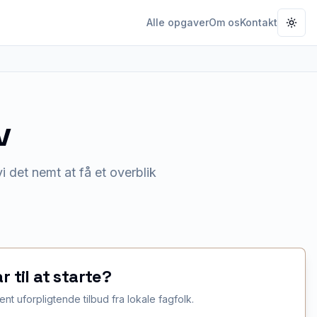
Alle opgaver
Om os
Kontakt
Togg
v
 det nemt at få et overblik
ar til at starte?
ent uforpligtende tilbud fra lokale fagfolk.