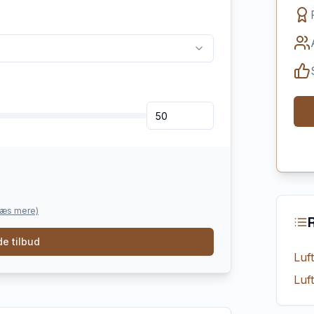
læs mere)
e tilbud
Luf
Luf