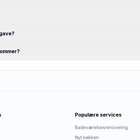
pgave?
 kommer?
s
Populære services
Badeværelsesrenovering
Nyt køkken