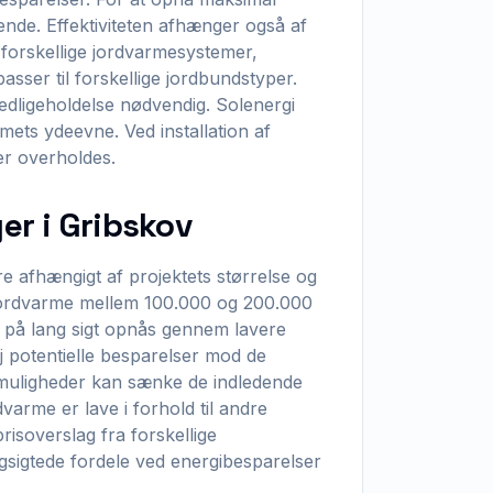
ende. Effektiviteten afhænger også af
 forskellige jordvarmesystemer,
passer til forskellige jordbundstyper.
vedligeholdelse nødvendig. Solenergi
ts ydeevne. Ved installation af
er overholdes.
r i Gribskov
 afhængigt af projektets størrelse og
af jordvarme mellem 100.000 og 200.000
r på lang sigt opnås gennem lavere
 potentielle besparelser mod de
smuligheder kan sænke de indledende
arme er lave i forhold til andre
risoverslag fra forskellige
ngsigtede fordele ved energibesparelser