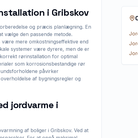
stallation i Gribskov
 forberedelse og præcis planlægning. En
Jor
 at vælge den passende metode.
n være mere omkostningseffektive end
Jor
ikale systemer være dyrere, men de er
Jor
korrekt rørinstallation for optimal
terialer som korrosionsbestandige rør
rdbundsforholdene påvirker
je overholdelse af bygningsregler og
ed jordvarme i
pvarmning af boliger i Gribskov. Ved at
esparelser. For at opnå maksimal