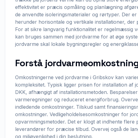
effektivitet er præcis opmåling og planlægning afgør
de anvendte isoleringsmaterialer og rørtyper. Der er
herunder horisontale og vertikale installationer, der 
For at sikre langvarig funktionalitet er regelmæssig 
kan bruges sammen med jordvarme for at øge systeme
jordvarme skal lokale bygningsregler og energiklass
Forstå jordvarmeomkostninge
Omkostningerne ved jordvarme i Gribskov kan variere
kompleksitet. Typisk ligger prisen for installation 
DKK, afhængigt af installationsmetoden. Besparelse
varmeregninger og reduceret energiforbrug. Overvej
indledende omkostninger. Tilskud samt finansiering
omkostninger. Vedligeholdelsesomkostninger for jordv
opvarmningsmetoder. Det er klogt at indhente flere p
leverandører for præcise tilbud. Overvej også de la
og miljøvenlighed i din beslutning.