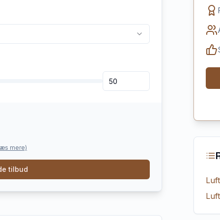
læs mere)
e tilbud
Luf
Luf