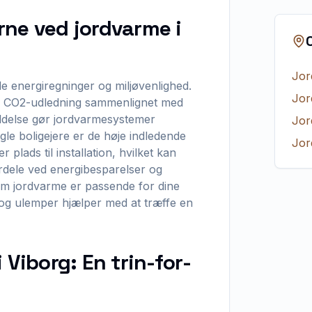
rne ved jordvarme i
Jor
e energiregninger og miljøvenlighed.
Jor
n i CO2-udledning sammenlignet med
oldelse gør jordvarmesystemer
Jor
gle boligejere er de høje indledende
Jor
lads til installation, hvilket kan
rdele ved energibesparelser og
om jordvarme er passende for dine
e og ulemper hjælper med at træffe en
 Viborg: En trin-for-