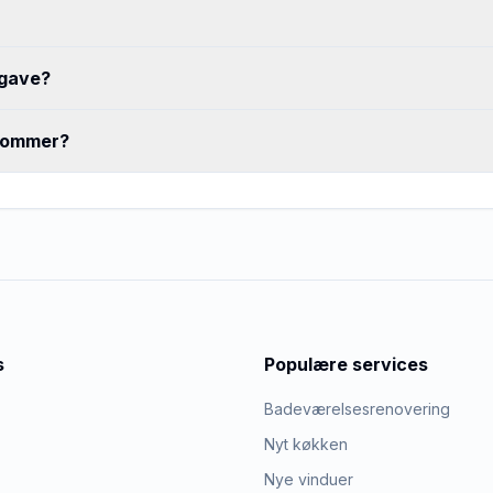
pgave?
 kommer?
s
Populære services
Badeværelsesrenovering
Nyt køkken
Nye vinduer