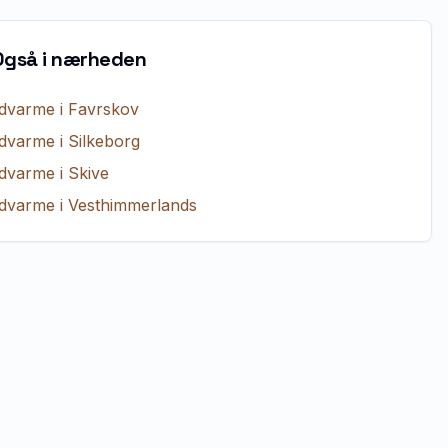
Også i nærheden
dvarme
i
Favrskov
dvarme
i
Silkeborg
dvarme
i
Skive
dvarme
i
Vesthimmerlands