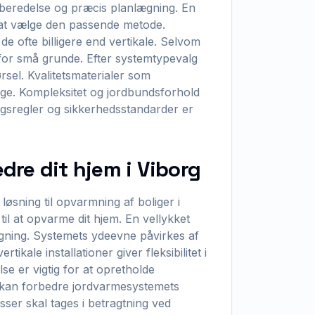
orberedelse og præcis planlægning. En
 at vælge den passende metode.
e ofte billigere end vertikale. Selvom
e for små grunde. Efter systemtypevalg
rsel. Kvalitetsmaterialer som
tige. Kompleksitet og jordbundsforhold
ngsregler og sikkerhedsstandarder er
re dit hjem i Viborg
øsning til opvarmning af boliger i
il at opvarme dit hjem. En vellykket
ægning. Systemets ydeevne påvirkes af
tikale installationer giver fleksibilitet i
se er vigtig for at opretholde
i kan forbedre jordvarmesystemets
sser skal tages i betragtning ved