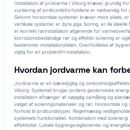
Installation af jordvarme i Viborg kræver grundig f
vurdering af jordbundsforholdene er nødvendig for
Selvom horisontale systemer kræver mere plads, er d
vertikale systemer er dyre pga. boring, er de ideell
er korrekt rørinstallation afgørende for varmeoverfø
korrosionsbestandige rør og effektiv isolering er vig
bestemmer installationstiden. Overholdelse af bygni
vigtig for en problemfri installation.
Hvordan jordvarme kan forbed
Jordvarme er en bæredygtig og omkostningseffektiv l
Viborg. Systemet bruger jordens geotermiske energi t
installation afhænger af nøjagtig opmåling og planl
valget af isoleringsmaterialer og rør. Horisontale og ver
forhold til jordbundstyper. Regelmæssig vedligeholdel
systemets funktionalitet. Kombination med solenerg
effektivitet. Lokale bygningsreglementer og energikla