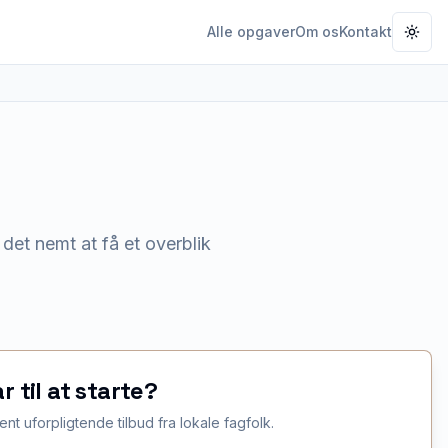
Alle opgaver
Om os
Kontakt
Togg
det nemt at få et overblik
ar til at starte?
ent uforpligtende tilbud fra lokale fagfolk.