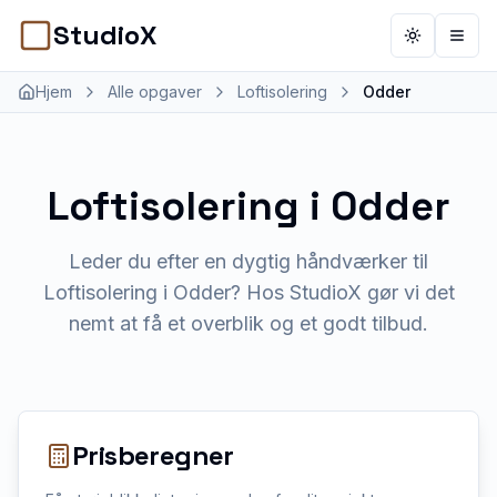
StudioX
Toggle th
Åbn 
Hjem
Alle opgaver
Loftisolering
Odder
Loftisolering
i
Odder
Leder du efter en dygtig håndværker til
Loftisolering i Odder? Hos StudioX gør vi det
nemt at få et overblik og et godt tilbud.
Prisberegner