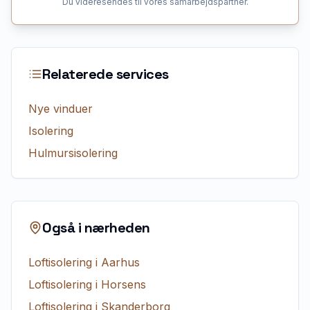
Du videresendes til vores samarbejdspartner.
Relaterede services
Nye vinduer
Isolering
Hulmursisolering
Også i nærheden
Loftisolering
i
Aarhus
Loftisolering
i
Horsens
Loftisolering
i
Skanderborg