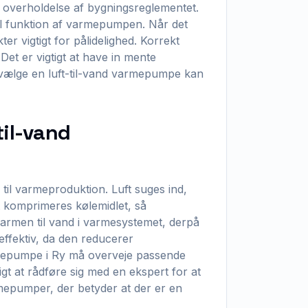
 overholdelse af bygningsreglementet.
mal funktion af varmepumpen. Når det
er vigtigt for pålidelighed. Korrekt
et er vigtigt at have in mente
vælge en luft-til-vand varmepumpe kan
til-vand
til varmeproduktion. Luft suges ind,
t komprimeres kølemidlet, så
armen til vand i varmesystemet, derpå
effektiv, da den reducerer
rmepumpe i Ry må overveje passende
igt at rådføre sig med en ekspert for at
armepumper, der betyder at der er en