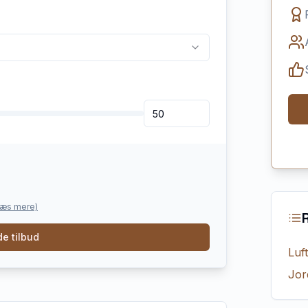
læs mere)
e tilbud
Luf
Jor