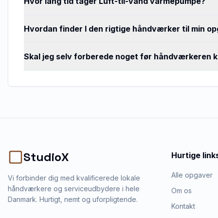
Hvor lang tid tager Luft-til-vand varmepumpe?
Hvordan finder I den rigtige håndværker til min o
Skal jeg selv forberede noget før håndværkeren
StudioX
Hurtige link
Alle opgaver
Vi forbinder dig med kvalificerede lokale
håndværkere og serviceudbydere i hele
Om os
Danmark. Hurtigt, nemt og uforpligtende.
Kontakt