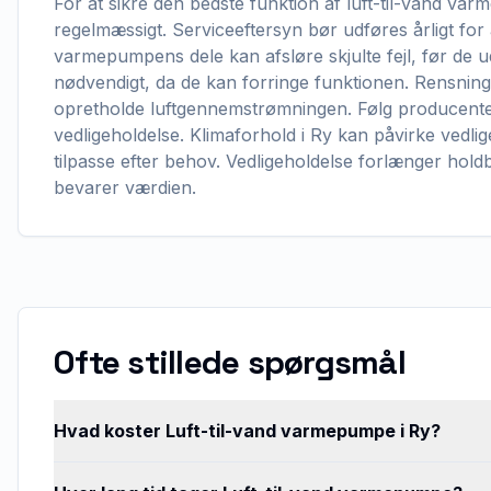
For at sikre den bedste funktion af luft-til-vand va
regelmæssigt. Serviceeftersyn bør udføres årligt for 
varmepumpens dele kan afsløre skjulte fejl, før de ud
nødvendigt, da de kan forringe funktionen. Rensning a
opretholde luftgennemstrømningen. Følg producente
vedligeholdelse. Klimaforhold i Ry kan påvirke vedlig
tilpasse efter behov. Vedligeholdelse forlænger hold
bevarer værdien.
Ofte stillede spørgsmål
Hvad koster Luft-til-vand varmepumpe i Ry?