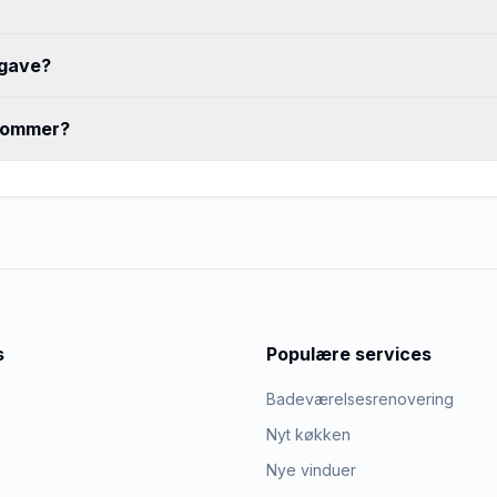
pgave?
 kommer?
s
Populære services
Badeværelsesrenovering
Nyt køkken
Nye vinduer