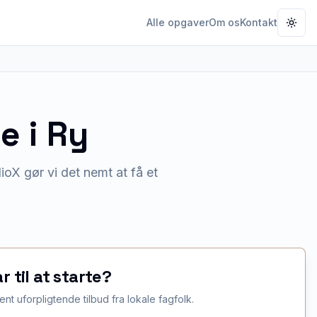
Alle opgaver
Om os
Kontakt
Togg
pe
i
Ry
oX gør vi det nemt at få et
ar til at starte?
ent uforpligtende tilbud fra lokale fagfolk.