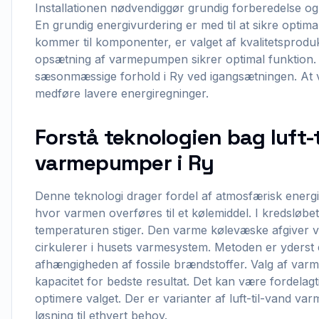
Installationen nødvendiggør grundig forberedelse og
En grundig energivurdering er med til at sikre opti
kommer til komponenter, er valget af kvalitetsprodukt
opsætning af varmepumpen sikrer optimal funktion. D
sæsonmæssige forhold i Ry ved igangsætningen. At 
medføre lavere energiregninger.
Forstå teknologien bag luft-
varmepumper i Ry
Denne teknologi drager fordel af atmosfærisk energi 
hvor varmen overføres til et kølemiddel. I kredsløbe
temperaturen stiger. Den varme kølevæske afgiver v
cirkulerer i husets varmesystem. Metoden er yderst 
afhængigheden af fossile brændstoffer. Valg af va
kapacitet for bedste resultat. Det kan være fordelagt
optimere valget. Der er varianter af luft-til-vand v
løsning til ethvert behov.