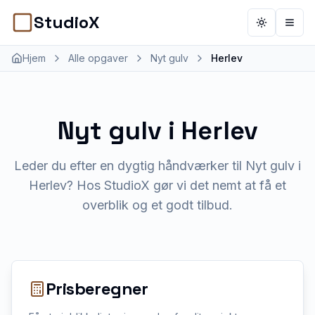
StudioX
Toggle th
Åbn 
Hjem
Alle opgaver
Nyt gulv
Herlev
Nyt gulv
i
Herlev
Leder du efter en dygtig håndværker til Nyt gulv i
Herlev? Hos StudioX gør vi det nemt at få et
overblik og et godt tilbud.
Prisberegner