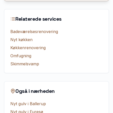
Relaterede services
Badeværelsesrenovering
Nyt køkken
Køkkenrenovering
Omfugning
Skimmelsvamp
Også i nærheden
Nyt gulv
i
Ballerup
Nyt gulv
i
Furesø