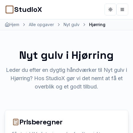
StudioX
Toggle th
Åbn 
Hjem
Alle opgaver
Nyt gulv
Hjørring
Nyt gulv
i
Hjørring
Leder du efter en dygtig håndværker til Nyt gulv i
Hjørring? Hos StudioX gør vi det nemt at få et
overblik og et godt tilbud.
Prisberegner