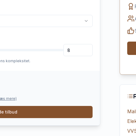
ens kompleksitet.
læs mere)
Mal
e tilbud
Elek
VV