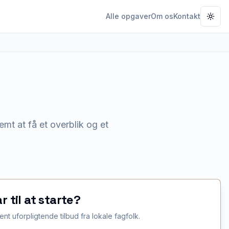
Alle opgaver
Om os
Kontakt
Togg
emt at få et overblik og et
ar til at starte?
ent uforpligtende tilbud fra lokale fagfolk.