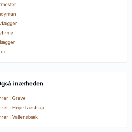
rmester
ndyman
vlægger
vfirma
lægger
er
Også i nærheden
rer
i
Greve
rer
i
Høje-Taastrup
rer
i
Vallensbæk