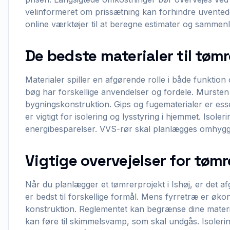
velinformeret om prissætning kan forhindre uvente
online værktøjer til at beregne estimater og sammenli
De bedste materialer til tømr
Materialer spiller en afgørende rolle i både funktion
bøg har forskellige anvendelser og fordele. Mursten
bygningskonstruktion. Gips og fugematerialer er essen
er vigtigt for isolering og lysstyring i hjemmet. Isol
energibesparelser. VVS-rør skal planlægges omhygge
Vigtige overvejelser for tømre
Når du planlægger et tømrerprojekt i Ishøj, er det af
er bedst til forskellige formål. Mens fyrretræ er øk
konstruktion. Reglementet kan begrænse dine materi
kan føre til skimmelsvamp, som skal undgås. Isolering