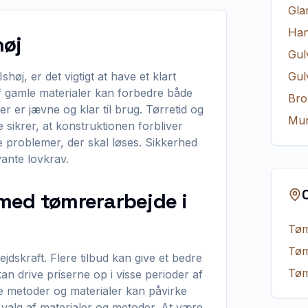
Gla
Ha
høj
Gul
shøj, er det vigtigt at have et klart
Gul
af gamle materialer kan forbedre både
Bro
der er jævne og klar til brug. Tørretid og
Mur
e sikrer, at konstruktionen forbliver
le problemer, der skal løses. Sikkerhed
evante lovkrav.
med tømrerarbejde i
Tøm
Tøm
jdskraft. Flere tilbud kan give et bedre
Tøm
an drive priserne op i visse perioder af
ige metoder og materialer kan påvirke
valg af materialer og metoder. At være