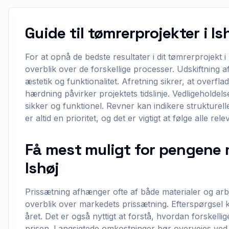
Guide til tømrerprojekter i Is
For at opnå de bedste resultater i dit tømrerprojekt i I
overblik over de forskellige processer. Udskiftning 
æstetik og funktionalitet. Afretning sikrer, at overfla
hærdning påvirker projektets tidslinje. Vedligeholdels
sikker og funktionel. Revner kan indikere strukturel
er altid en prioritet, og det er vigtigt at følge alle rel
Få mest muligt for pengene 
Ishøj
Prissætning afhænger ofte af både materialer og arbe
overblik over markedets prissætning. Efterspørgsel k
året. Det er også nyttigt at forstå, hvordan forskell
prisen. Langsigtede omkostninger bør overvejes ved 