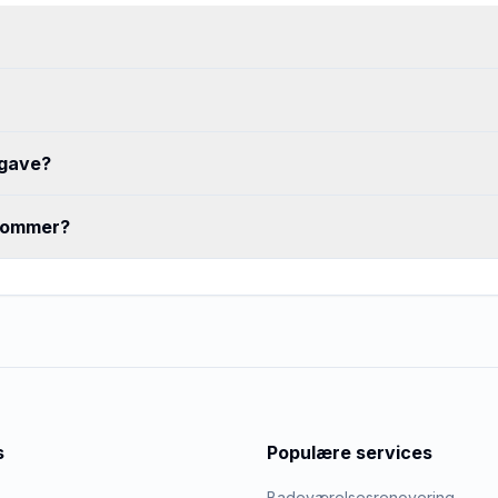
pgave?
 kommer?
s
Populære services
Badeværelsesrenovering