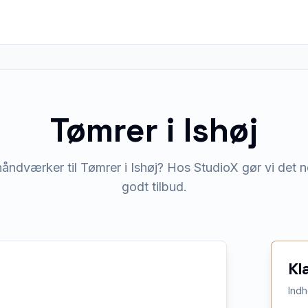
Tømrer
i
Ishøj
åndværker til Tømrer i Ishøj? Hos StudioX gør vi det n
godt tilbud.
Kl
Indh