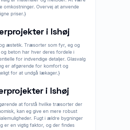
de omkostninger. Overvej at anvende
gne priser.}
erprojekter i Ishøj
 og æstetik. Træsorter som fyr, eg og
 og beton har hver deres fordele i
tielle for indvendige detaljer. Glasvalg
ering er afgørende for komfort og
ligt for at undgå lækager.}
rprojekter i Ishøj
gørende at forstå hvilke træsorter der
onomisk, kan eg give en mere robust
alemuligheder. Fugt i ældre bygninger
 er en vigtig faktor, og der findes