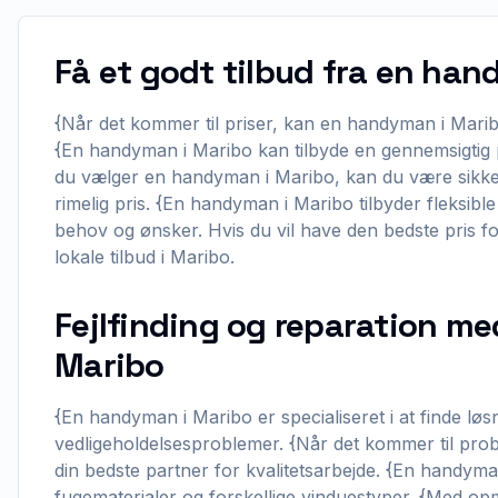
Få et godt tilbud fra en ha
{Når det kommer til priser, kan en handyman i Maribo
{En handyman i Maribo kan tilbyde en gennemsigtig p
du vælger en handyman i Maribo, kan du være sikker 
rimelig pris. {En handyman i Maribo tilbyder fleksibl
behov og ønsker. Hvis du vil have den bedste pris for
lokale tilbud i Maribo.
Fejlfinding og reparation m
Maribo
{En handyman i Maribo er specialiseret i at finde løs
vedligeholdelsesproblemer. {Når det kommer til pro
din bedste partner for kvalitetsarbejde. {En handyma
fugematerialer og forskellige vinduestyper. {Med o