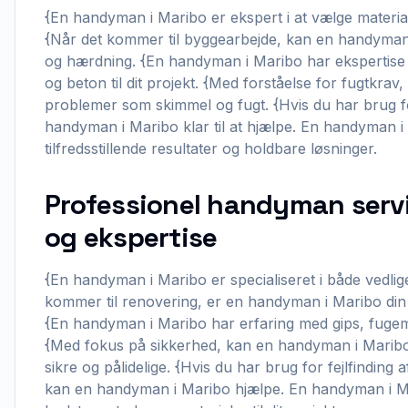
{En handyman i Maribo er ekspert i at vælge materiale
{Når det kommer til byggearbejde, kan en handyman 
og hærdning. {En handyman i Maribo har ekspertise i
og beton til dit projekt. {Med forståelse for fugtkr
problemer som skimmel og fugt. {Hvis du har brug for
handyman i Maribo klar til at hjælpe. En handyman i 
tilfredsstillende resultater og holdbare løsninger.
Professionel handyman servic
og ekspertise
{En handyman i Maribo er specialiseret i både vedlig
kommer til renovering, er en handyman i Maribo din 
{En handyman i Maribo har erfaring med gips, fugema
{Med fokus på sikkerhed, kan en handyman i Maribo sø
sikre og pålidelige. {Hvis du har brug for fejlfinding 
kan en handyman i Maribo hjælpe. En handyman i Mar