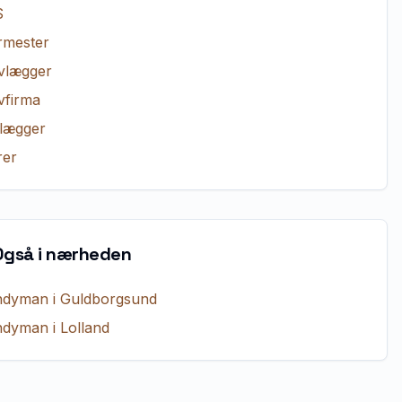
S
rmester
vlægger
vfirma
lægger
er
Også i nærheden
ndyman
i
Guldborgsund
ndyman
i
Lolland