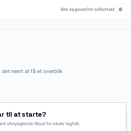
Alle opgaver
Om os
Kontakt
Togg
det nemt at få et overblik
ar til at starte?
ent uforpligtende tilbud fra lokale fagfolk.