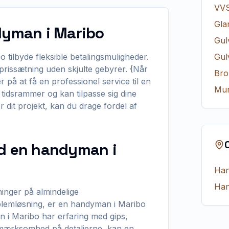
VV
Gla
ndyman i Maribo
Gul
 tilbyde fleksible betalingsmuligheder.
Gul
rissætning uden skjulte gebyrer. {Når
Bro
på at få en professionel service til en
Mur
e tidsrammer og kan tilpasse sig dine
 dit projekt, kan du drage fordel af
ed en handyman i
Ha
Ha
ninger på almindelige
blemløsning, er en handyman i Maribo
n i Maribo har erfaring med gips,
pmærksomhed på detaljerne, kan en