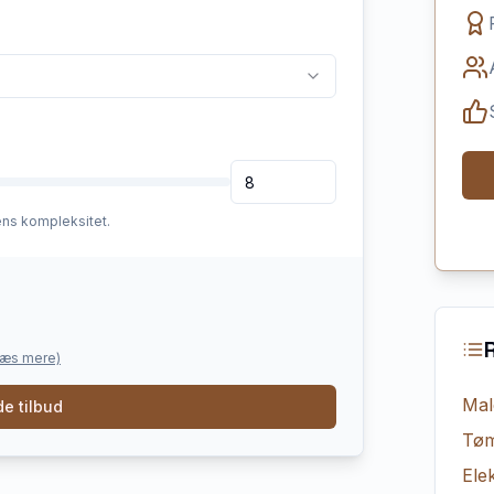
ens kompleksitet.
læs mere)
Mal
e tilbud
Tøm
Elek