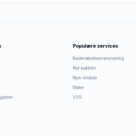
s
Populære services
Badeværelsesrenovering
Nyt køkken
Nye vinduer
k
Maler
ngelser
VVS