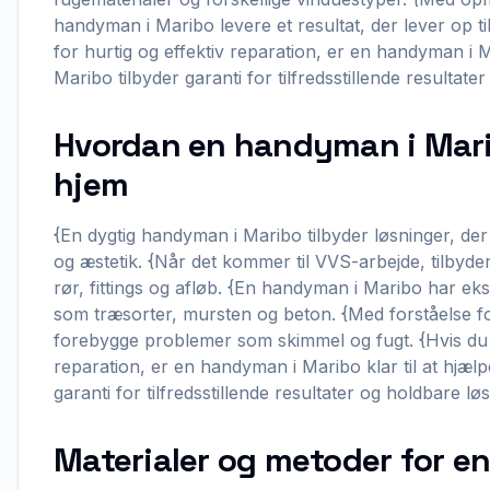
handyman i Maribo levere et resultat, der lever op t
for hurtig og effektiv reparation, er en handyman i M
Maribo tilbyder garanti for tilfredsstillende resultate
Hvordan en handyman i Mari
hjem
{En dygtig handyman i Maribo tilbyder løsninger, der 
og æstetik. {Når det kommer til VVS-arbejde, tilbyde
rør, fittings og afløb. {En handyman i Maribo har eks
som træsorter, mursten og beton. {Med forståelse f
forebygge problemer som skimmel og fugt. {Hvis du h
reparation, er en handyman i Maribo klar til at hjæl
garanti for tilfredsstillende resultater og holdbare lø
Materialer og metoder for e