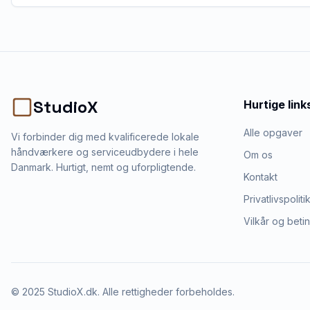
StudioX
Hurtige link
Alle opgaver
Vi forbinder dig med kvalificerede lokale
håndværkere og serviceudbydere i hele
Om os
Danmark. Hurtigt, nemt og uforpligtende.
Kontakt
Privatlivspoliti
Vilkår og beti
©
2025
StudioX.dk. Alle rettigheder forbeholdes.