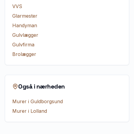
VVS
Glarmester
Handyman
Gulvlægger
Gulvfirma
Brolægger
Også i nærheden
Murer
i
Guldborgsund
Murer
i
Lolland