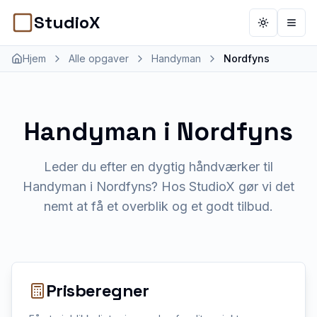
StudioX
Toggle th
Åbn 
Hjem
Alle opgaver
Handyman
Nordfyns
Handyman
i
Nordfyns
Leder du efter en dygtig håndværker til
Handyman i Nordfyns? Hos StudioX gør vi det
nemt at få et overblik og et godt tilbud.
Prisberegner