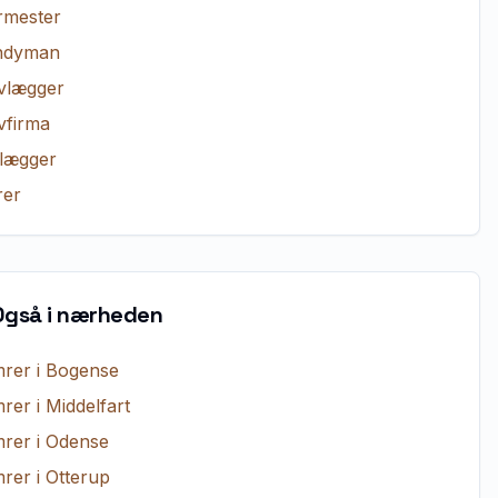
rmester
ndyman
vlægger
vfirma
lægger
er
Også i nærheden
rer
i
Bogense
rer
i
Middelfart
rer
i
Odense
rer
i
Otterup