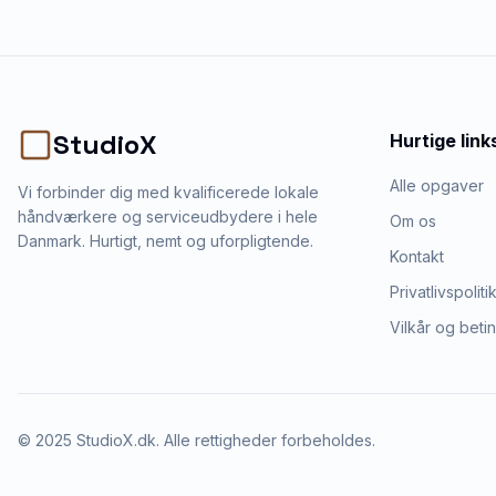
StudioX
Hurtige link
Alle opgaver
Vi forbinder dig med kvalificerede lokale
håndværkere og serviceudbydere i hele
Om os
Danmark. Hurtigt, nemt og uforpligtende.
Kontakt
Privatlivspoliti
Vilkår og beti
©
2025
StudioX.dk. Alle rettigheder forbeholdes.