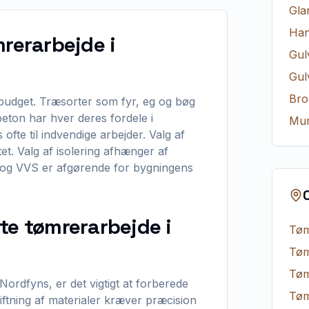
Gla
Ha
mrerarbejde i
Gul
Gul
Bro
g budget. Træsorter som fyr, eg og bøg
eton har hver deres fordele i
Mur
fte til indvendige arbejder. Valg af
et. Valg af isolering afhænger af
el og VVS er afgørende for bygningens
te tømrerarbejde i
Tøm
Tøm
Tøm
 Nordfyns, er det vigtigt at forberede
Tøm
kiftning af materialer kræver præcision