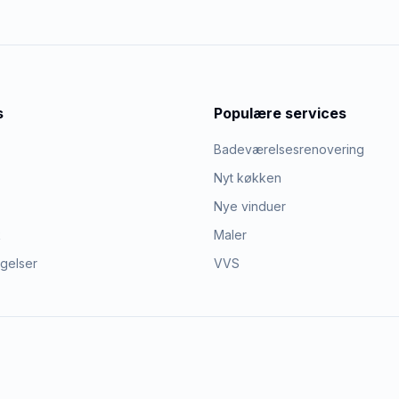
s
Populære services
Badeværelsesrenovering
Nyt køkken
Nye vinduer
k
Maler
ngelser
VVS