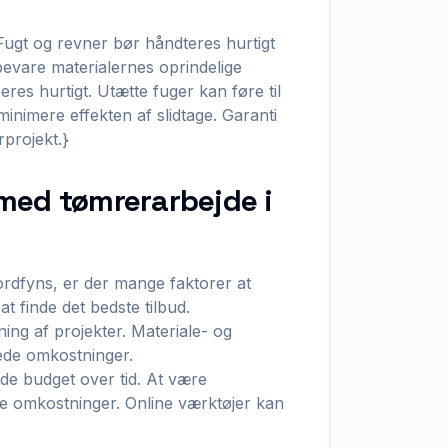
. Fugt og revner bør håndteres hurtigt
bevare materialernes oprindelige
eres hurtigt. Utætte fuger kan føre til
inimere effekten af slidtage. Garanti
rprojekt.}
med tømrerarbejde i
ordfyns, er der mange faktorer at
t finde det bedste tilbud.
ng af projekter. Materiale- og
ede omkostninger.
de budget over tid. At være
e omkostninger. Online værktøjer kan