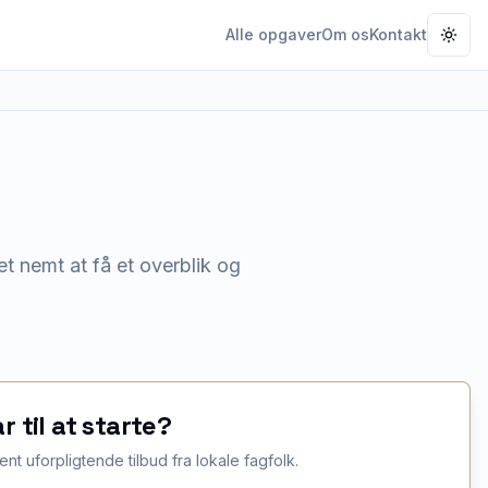
Alle opgaver
Om os
Kontakt
Togg
t nemt at få et overblik og
ar til at starte?
ent uforpligtende tilbud fra lokale fagfolk.