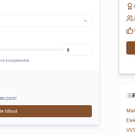
ens kompleksitet.
læs mere)
Mal
e tilbud
Elek
VV