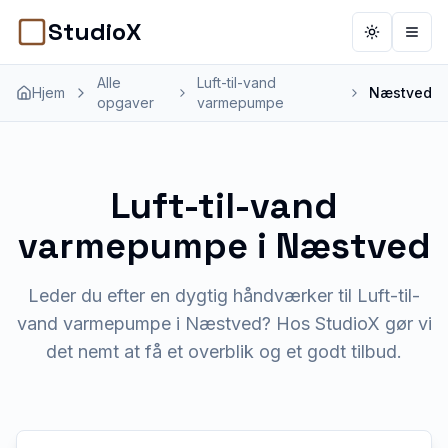
StudioX
Toggle th
Åbn 
Alle
Luft-til-vand
Hjem
Næstved
opgaver
varmepumpe
Luft-til-vand
varmepumpe
i
Næstved
Leder du efter en dygtig håndværker til Luft-til-
vand varmepumpe i Næstved? Hos StudioX gør vi
det nemt at få et overblik og et godt tilbud.