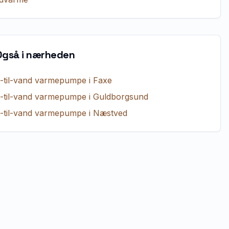
Også i nærheden
t-til-vand varmepumpe
i
Faxe
t-til-vand varmepumpe
i
Guldborgsund
t-til-vand varmepumpe
i
Næstved