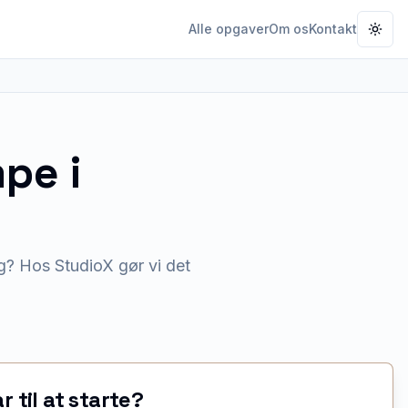
Alle opgaver
Om os
Kontakt
Togg
mpe
i
g? Hos StudioX gør vi det
ar til at starte?