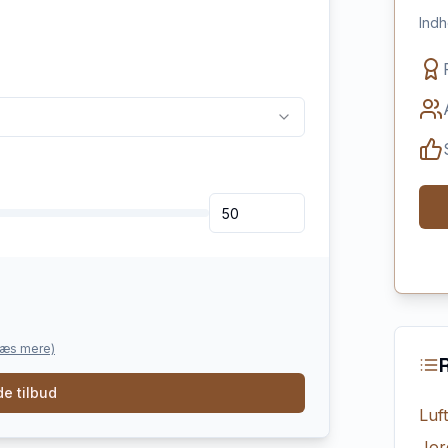
Indh
læs mere)
e tilbud
Luf
Jor