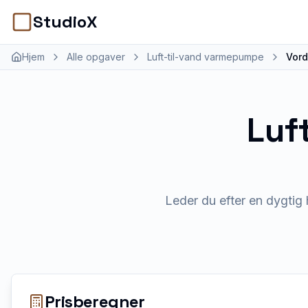
StudioX
Hjem
Alle opgaver
Luft-til-vand varmepumpe
Vord
Luf
Leder du efter en dygtig
Prisberegner