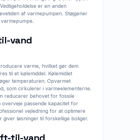
 Vedligeholdelse er en anden
r levetiden af varmepumpen. Støjgener
f varmepumpe.
til-vand
 producere varme, hvilket gør dem
s til et kølemiddel. Kølemidlet
d øger temperaturen. Opvarmet
d, som cirkulerer i varmeelementerne.
en reducerer behovet for fossile
 overveje passende kapacitet for
ofessionel vejledning for at optimere
giver løsninger til forskellige boliger.
ft-til-vand