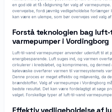
en god idé at få rådgivning før valg af varmepumpe.
overvejelse, fordi jævnlig vedligeholdelse forlænge
kan være en ulempe, som bør overvejes ved valg a
Forstå teknologien bag luft-
varmepumper i Vordingborg
Luft-til-vand varmepumper anvender udenluft til at
energibesparende. Luft suges ind, og varmen overføre
cirkulerer i kredsløbet, og komprimeres, og derme
kølevæske overfører varmen til varmesystemets van
Denne proces er meget effektiv og miljøvenlig, da d
brændstoffer. Valg af varmepumpe i Vordingborg må
bedste resultat. Det kan være fordelagtigt at søge pr
valget. Forskellige typer af luft-til-vand varmepumper 
Effektiv vedligeholdelse af lu