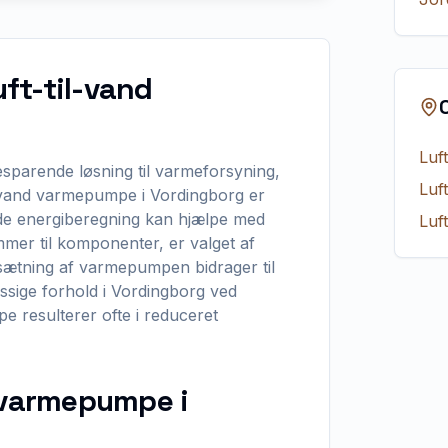
uft-til-vand
Luf
sparende løsning til varmeforsyning,
Luf
il-vand varmepumpe i Vordingborg er
nde energiberegning kan hjælpe med
Luf
mer til komponenter, er valget af
opsætning af varmepumpen bidrager til
ssige forhold i Vordingborg ved
e resulterer ofte i reduceret
d varmepumpe i