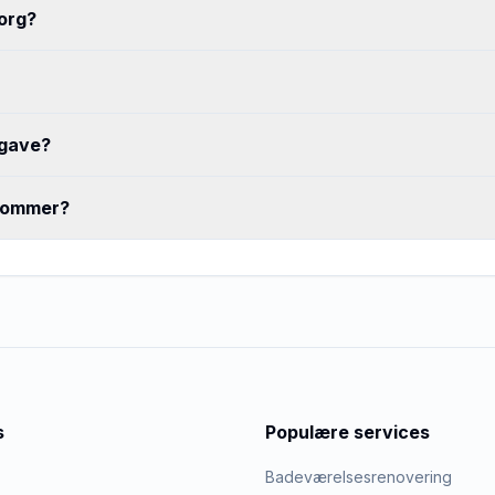
org?
pgave?
 kommer?
s
Populære services
Badeværelsesrenovering