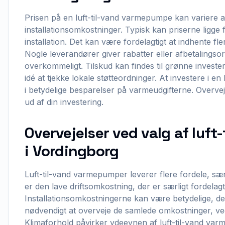
Prisen på en luft-til-vand varmepumpe kan variere al
installationsomkostninger. Typisk kan priserne ligge
installation. Det kan være fordelagtigt at indhente fle
Nogle leverandører giver rabatter eller afbetalingso
overkommeligt. Tilskud kan findes til grønne invester
idé at tjekke lokale støtteordninger. At investere i 
i betydelige besparelser på varmeudgifterne. Overvej
ud af din investering.
Overvejelser ved valg af luf
i Vordingborg
Luft-til-vand varmepumper leverer flere fordele, særl
er den lave driftsomkostning, der er særligt fordelag
Installationsomkostningerne kan være betydelige, de
nødvendigt at overveje de samlede omkostninger, 
Klimaforhold påvirker ydeevnen af luft-til-vand var