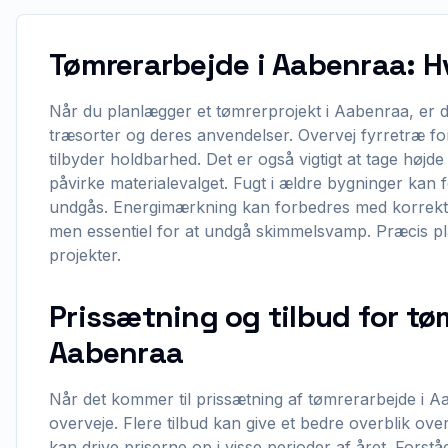
Tømrerarbejde i Aabenraa: H
Når du planlægger et tømrerprojekt i Aabenraa, er de
træsorter og deres anvendelser. Overvej fyrretræ fo
tilbyder holdbarhed. Det er også vigtigt at tage høj
påvirke materialevalget. Fugt i ældre bygninger kan 
undgås. Energimærkning kan forbedres med korrekt is
men essentiel for at undgå skimmelsvamp. Præcis pl
projekter.
Prissætning og tilbud for tøm
Aabenraa
Når det kommer til prissætning af tømrerarbejde i A
overveje. Flere tilbud kan give et bedre overblik ov
kan drive priserne op i visse perioder af året. Fors