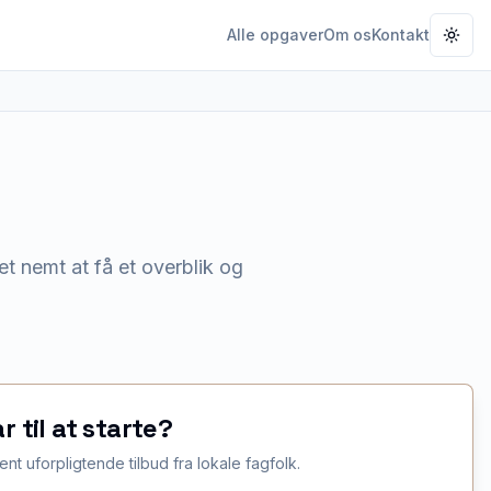
Alle opgaver
Om os
Kontakt
Togg
t nemt at få et overblik og
ar til at starte?
ent uforpligtende tilbud fra lokale fagfolk.