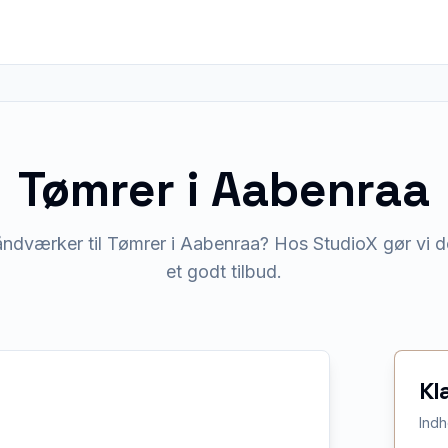
Tømrer
i
Aabenraa
åndværker til Tømrer i Aabenraa? Hos StudioX gør vi de
et godt tilbud.
Kl
Indh