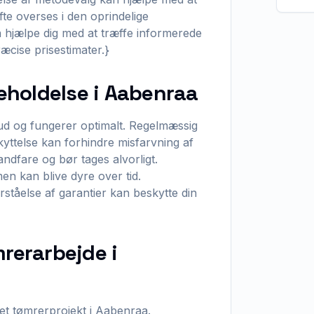
te overses i den oprindelige
an hjælpe dig med at træffe informerede
æcise prisestimater.}
geholdelse i Aabenraa
t ud og fungerer optimalt. Regelmæssig
kyttelse kan forhindre misfarvning af
randfare og bør tages alvorligt.
n kan blive dyre over tid.
rståelse af garantier kan beskytte din
mrerarbejde i
i et tømrerprojekt i Aabenraa.