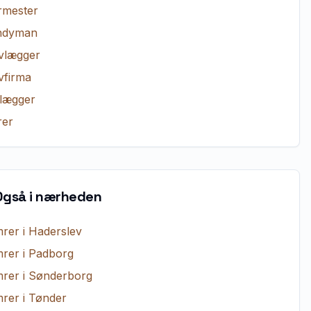
rmester
ndyman
vlægger
vfirma
lægger
er
Også i nærheden
rer
i
Haderslev
rer
i
Padborg
rer
i
Sønderborg
rer
i
Tønder