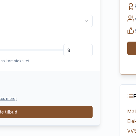
ens kompleksitet.
læs mere)
Mal
e tilbud
Elek
VV