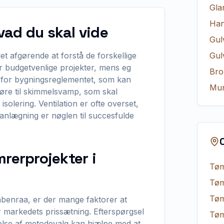
Gla
Ha
vad du skal vide
Gul
t afgørende at forstå de forskellige
Gul
r budgetvenlige projekter, mens eg
Bro
de for bygningsreglementet, som kan
Mur
føre til skimmelsvamp, som skal
olering. Ventilation er ofte overset,
anlægning er nøglen til succesfulde
rerprojekter i
Tøm
Tøm
Tøm
abenraa, er der mange faktorer at
er markedets prissætning. Efterspørgsel
Tøm
tåelse af metodevalg kan hjælpe med at